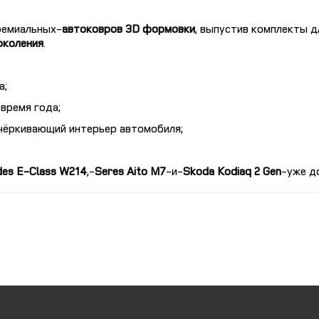
ремиальных
автоковров 3D формовки
, выпустив комплекты 
околения
.
а;
 время года;
дчёркивающий интерьер автомобиля;
es E-Class W214
,
Seres Aito M7
и
Skoda Kodiaq 2 Gen
уже до