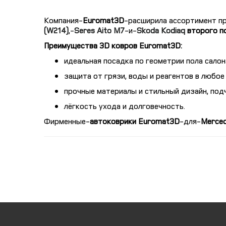
Компания
Euromat3D
расширила ассортимент п
(W214)
,
Seres Aito M7
и
Skoda Kodiaq
второго п
Преимущества 3D ковров Euromat3D:
идеальная посадка по геометрии пола салон
защита от грязи, воды и реагентов в любое
прочные материалы и стильный дизайн, по
лёгкость ухода и долговечность.
Фирменные
автоковрики Euromat3D
для
Merced