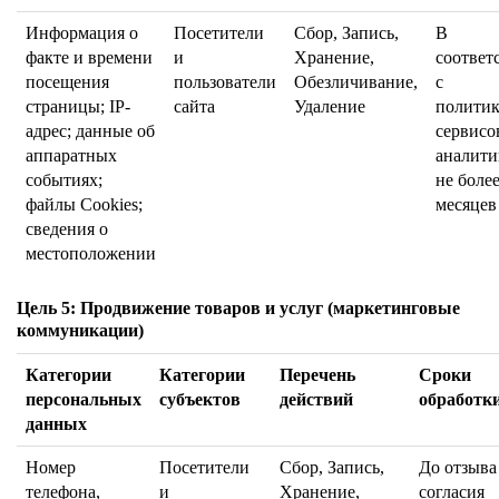
Информация о
Посетители
Сбор, Запись,
В
факте и времени
и
Хранение,
соответ
посещения
пользователи
Обезличивание,
с
страницы; IP-
сайта
Удаление
полити
адрес; данные об
сервисо
аппаратных
аналити
событиях;
не более
файлы Cookies;
месяцев
сведения о
местоположении
Цель 5: Продвижение товаров и услуг (маркетинговые
коммуникации)
Категории
Категории
Перечень
Сроки
персональных
субъектов
действий
обработк
данных
Номер
Посетители
Сбор, Запись,
До отзыва
телефона,
и
Хранение,
согласия