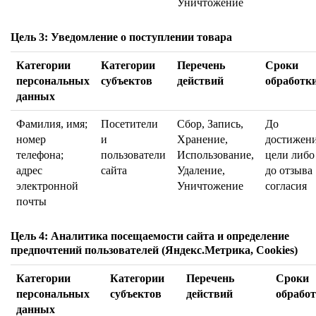
Уничтожение
Цель 3: Уведомление о поступлении товара
Категории
Категории
Перечень
Сроки
персональных
субъектов
действий
обработк
данных
Фамилия, имя;
Посетители
Сбор, Запись,
До
номер
и
Хранение,
достижен
телефона;
пользователи
Использование,
цели либо
адрес
сайта
Удаление,
до отзыва
электронной
Уничтожение
согласия
почты
Цель 4: Аналитика посещаемости сайта и определение
предпочтений пользователей (Яндекс.Метрика, Cookies)
Категории
Категории
Перечень
Сроки
персональных
субъектов
действий
обрабо
данных