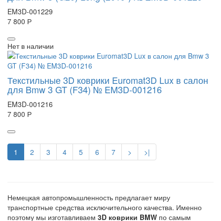
EM3D-001229
7 800 Р
Нет в наличии
Текстильные 3D коврики Euromat3D Lux в салон
для Bmw 3 GT (F34) № EM3D-001216
EM3D-001216
7 800 Р
1
2
3
4
5
6
7
>
>|
Немецкая автопромышленность предлагает миру
транспортные средства исключительного качества. Именно
поэтому мы изготавливаем
3
D
коврики
BMW
по самым