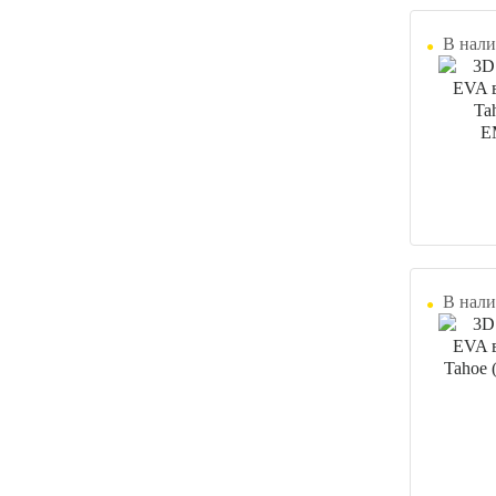
В нали
В нали