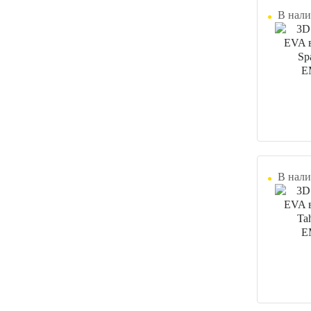
В нали
В нали