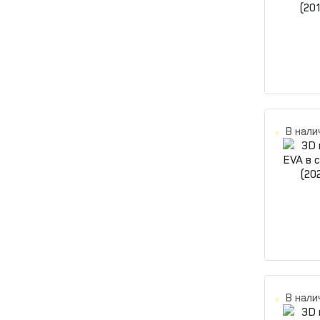
В нали
В нали