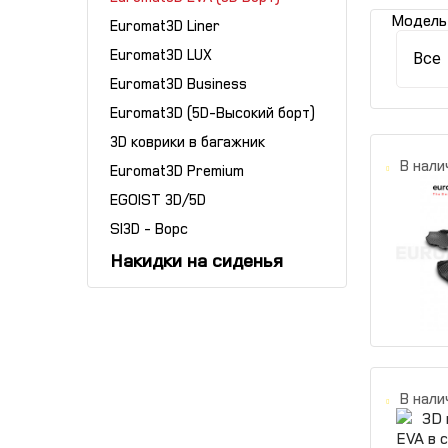
Модель
Euromat3D Liner
Euromat3D LUX
Все
Euromat3D Business
Euromat3D (5D-Высокий борт)
3D коврики в багажник
В нали
Euromat3D Premium
EGOIST 3D/5D
SI3D - Ворс
Накидки на сиденья
В нали