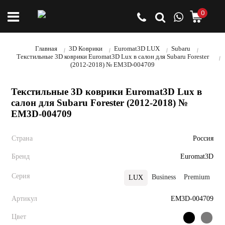
0
Главная
3D Коврики
Euromat3D LUX
Subaru
Текстильные 3D коврики Euromat3D Lux в салон для Subaru Forester
(2012-2018) № EM3D-004709
Текстильные 3D коврики Euromat3D Lux в
салон для Subaru Forester (2012-2018) №
EM3D-004709
Страна
Россия
Бренд
Euromat3D
Серия
Business
Premium
E
LUX
Артикул
EM3D-004709
Цвет