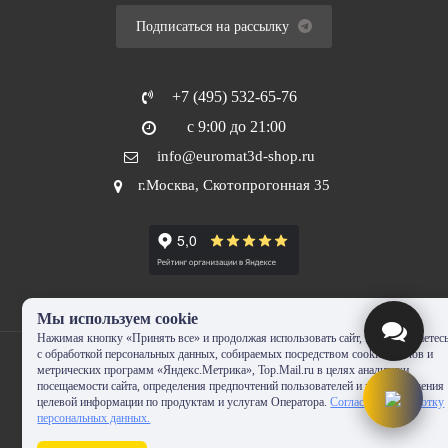
Подписаться на рассылку
+7 (495) 532-65-76
с 9:00 до 21:00
info@euromat3d-shop.ru
г.Москва, Скотопрогонная 35
Мы используем cookie
Нажимая кнопку «Принять все» и продолжая использовать сайт, Вы соглашаетес
с обработкой персональных данных, собираемых посредством cookie-файлов и
метрических программ «Яндекс.Метрика», Top.Mail.ru в целях аналитики
посещаемости сайта, определения предпочтений пользователей и предоставления
целевой информации по продуктам и услугам Оператора.
Согласие на обработку
© 2010-2024 - EUROMAT|3D-SHOP.RU. Все права защищены. Копирование
персональных данных.
запрещено