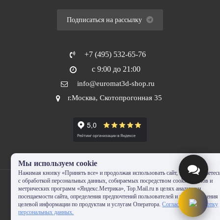
Подписаться на рассылку
+7 (495) 532-65-76
с 9:00 до 21:00
info@euromat3d-shop.ru
г.Москва, Скотопрогонная 35
Мы используем cookie
Нажимая кнопку «Принять все» и продолжая использовать сайт, Вы соглашаетес
с обработкой персональных данных, собираемых посредством cookie-файлов и
метрических программ «Яндекс.Метрика», Top.Mail.ru в целях аналитики
посещаемости сайта, определения предпочтений пользователей и предоставления
целевой информации по продуктам и услугам Оператора.
Согласие на обработку
© 2010-2024 - EUROMAT|3D-SHOP.RU. Все права защищены. Копирование
персональных данных.
запрещено