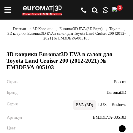
0
Главная
3D Коврики
Euromat3D EVA (3D Борт)
Toyota
3D коврики Euromat3D EVA в салон для Toyota Land Cruiser 200 (2012-
2021) № EM3DEVA-005103
3D коврики Euromat3D EVA в салон для
Toyota Land Cruiser 200 (2012-2021) №
EM3DEVA-005103
Страна
Россия
Бренд
Euromat3D
Серия
LUX
Business
P
EVA (3D)
Артикул
EM3DEVA-005103
Цвет